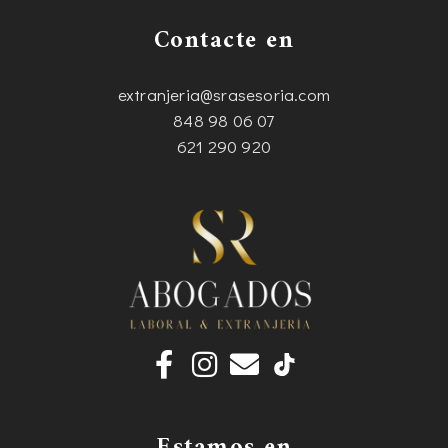
Contacte en
extranjeria@srasesoria.com
848 98 06 07
621 290 920
F
I
E
a
n
n
c
s
v
e
t
e