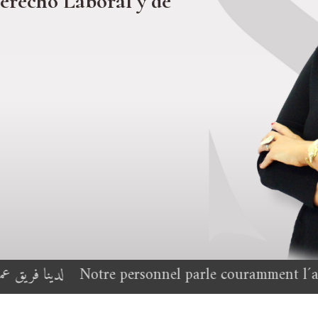
xtranj
|
personnel parle couramment l´anglais, le français , 