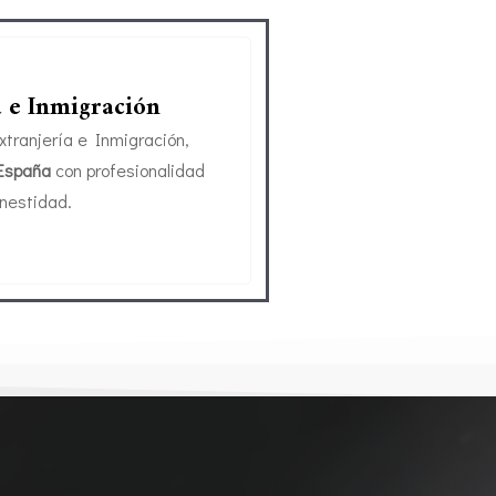
a e Inmigración
xtranjería e Inmigración,
 España
con profesionalidad
onestidad.