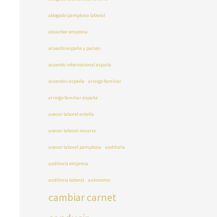
abogado pamplona laboral
absorber empresa
acuerdo españa y países
acuerdo internacional españa
acuerdos españa
arraigo familiar
arraigo familiar españa
asesor laboral estella
asesor laboral navarra
asesor laboral pamplona
auditoria
auditoria empresa
auditoria laboral
autonomo
cambiar carnet