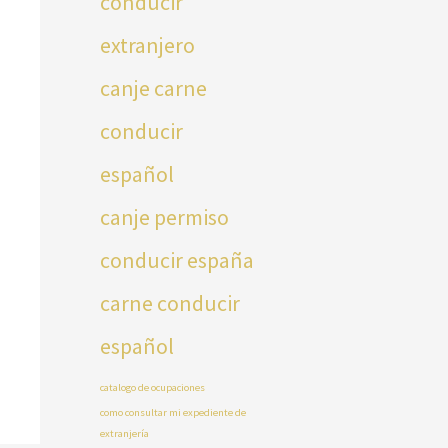
conducir
extranjero
canje carne
conducir
español
canje permiso
conducir españa
carne conducir
español
catalogo de ocupaciones
como consultar mi expediente de
extranjería