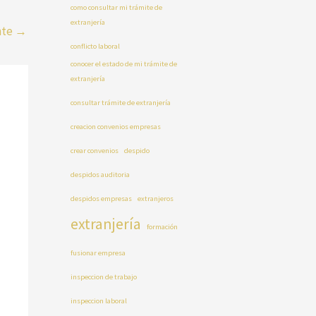
como consultar mi trámite de
extranjería
nte
→
conflicto laboral
conocer el estado de mi trámite de
extranjería
consultar trámite de extranjería
creacion convenios empresas
crear convenios
despido
despidos auditoria
despidos empresas
extranjeros
extranjería
formación
fusionar empresa
inspeccion de trabajo
inspeccion laboral