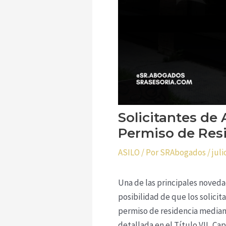
Solicitantes de
Permiso de Res
ASILO
/ Por
SRAbogados
/
juli
Una de las principales noveda
posibilidad de que los solicit
permiso de residencia median
detallada en el Título VII, Cap