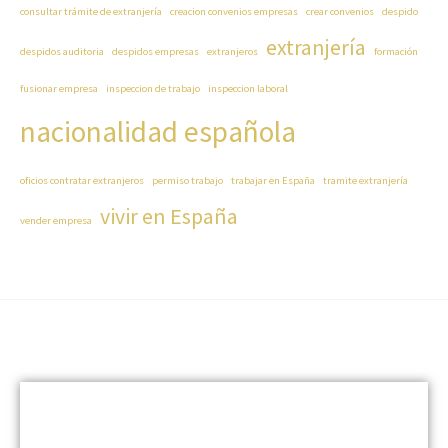
consultar trámite de extranjería
creacion convenios empresas
crear convenios
despido
extranjería
despidos auditoria
despidos empresas
extranjeros
formación
fusionar empresa
inspeccion de trabajo
inspeccion laboral
nacionalidad española
oficios contratar extranjeros
permiso trabajo
trabajar en España
tramite extranjería
vivir en España
vender empresa