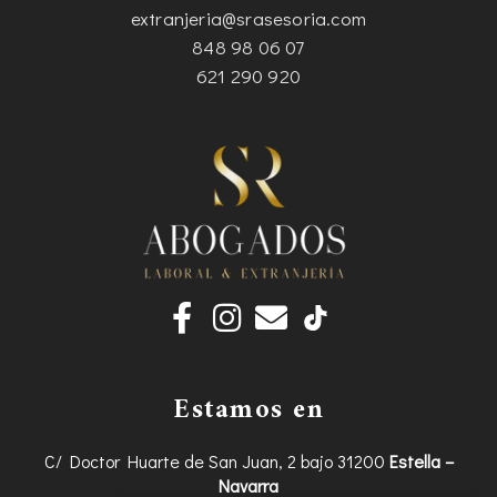
extranjeria@srasesoria.com
848 98 06 07
621 290 920
F
I
E
a
n
n
c
s
v
e
t
e
Estamos en
b
a
l
o
g
o
C/ Doctor Huarte de San Juan, 2 bajo 31200
Estella –
Navarra