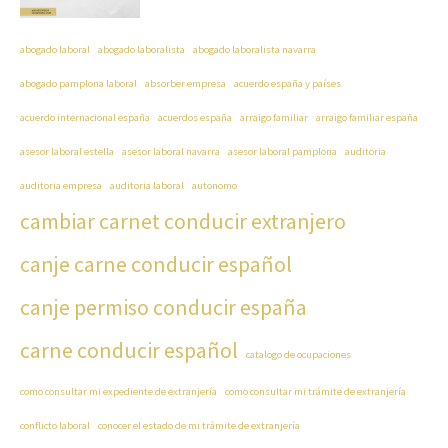
abogado laboral
abogado laboralista
abogado laboralista navarra
abogado pamplona laboral
absorber empresa
acuerdo españa y países
acuerdo internacional españa
acuerdos españa
arraigo familiar
arraigo familiar españa
asesor laboral estella
asesor laboral navarra
asesor laboral pamplona
auditoria
auditoria empresa
auditoria laboral
autonomo
cambiar carnet conducir extranjero
canje carne conducir español
canje permiso conducir españa
carne conducir español
catalogo de ocupaciones
como consultar mi expediente de extranjería
como consultar mi trámite de extranjería
conflicto laboral
conocer el estado de mi trámite de extranjería