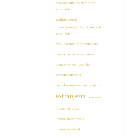
como consultar mi trámite de
extranjería
conflicto laboral
conocer el estado de mi trámite de
extranjería
consultar trámite de extranjería
creacion convenios empresas
crear convenios
despido
despidos auditoria
despidos empresas
extranjeros
extranjería
formación
fusionar empresa
inspeccion de trabajo
inspeccion laboral