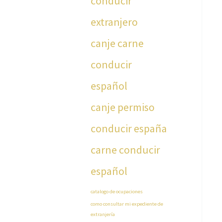
conducir
extranjero
canje carne
conducir
español
canje permiso
conducir españa
carne conducir
español
catalogo de ocupaciones
como consultar mi expediente de
extranjería