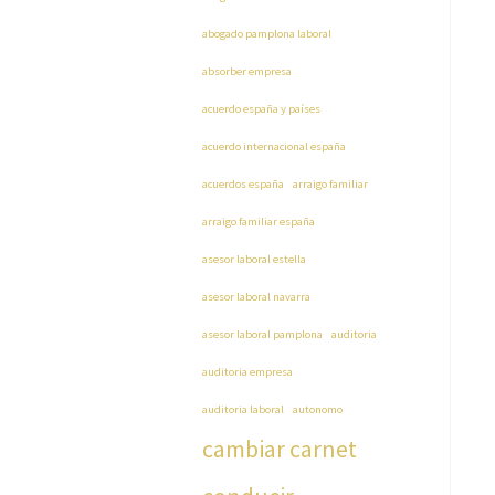
abogado pamplona laboral
absorber empresa
acuerdo españa y países
acuerdo internacional españa
acuerdos españa
arraigo familiar
arraigo familiar españa
asesor laboral estella
asesor laboral navarra
asesor laboral pamplona
auditoria
auditoria empresa
auditoria laboral
autonomo
cambiar carnet