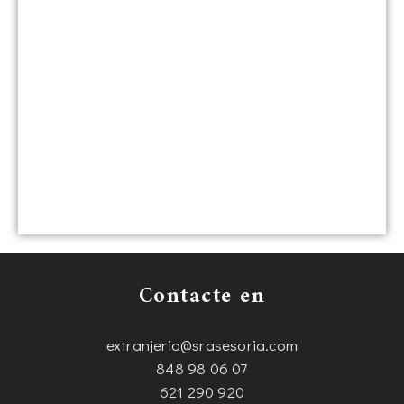
Contacte en
extranjeria@srasesoria.com
848 98 06 07
621 290 920