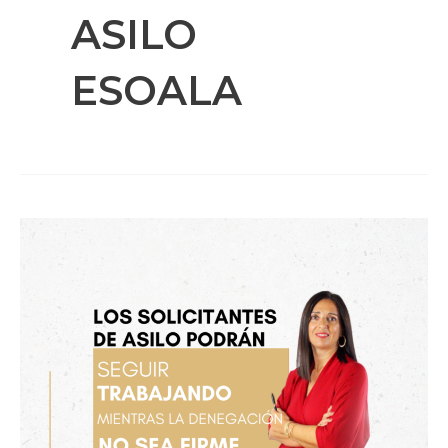
ASILO
ESOALA
Autorización
para
trabajar
solicitantes
de
asilo
sin
denegación