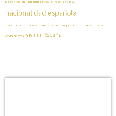
fusionar empresa
inspeccion de trabajo
inspeccion laboral
nacionalidad española
oficios contratar extranjeros
permiso trabajo
trabajar en España
tramite extranjería
vivir en España
vender empresa