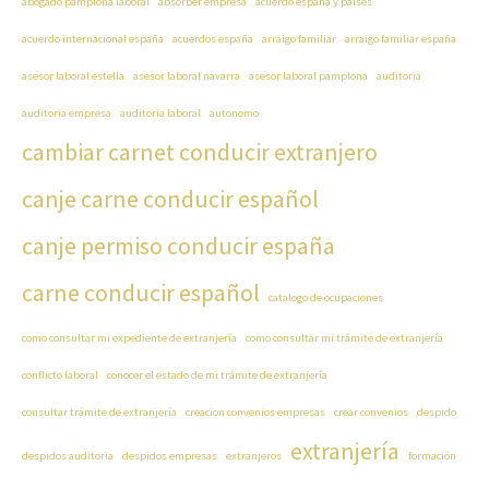
abogado pamplona laboral
absorber empresa
acuerdo españa y países
acuerdo internacional españa
acuerdos españa
arraigo familiar
arraigo familiar españa
asesor laboral estella
asesor laboral navarra
asesor laboral pamplona
auditoria
auditoria empresa
auditoria laboral
autonomo
cambiar carnet conducir extranjero
canje carne conducir español
canje permiso conducir españa
carne conducir español
catalogo de ocupaciones
como consultar mi expediente de extranjería
como consultar mi trámite de extranjería
conflicto laboral
conocer el estado de mi trámite de extranjería
consultar trámite de extranjería
creacion convenios empresas
crear convenios
despido
extranjería
despidos auditoria
despidos empresas
extranjeros
formación