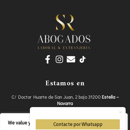
F
I
E
a
n
n
c
s
v
e
t
e
Estamos en
b
a
l
o
g
o
C/ Doctor Huarte de San Juan, 2 bajo 31200
Estella –
Navarra
o
r
p
k
a
e
EDIFICIO LAPSO
C/ Sta. Gema, 58 31570
San Adrián –
-
m
We value your privacy
Contacte por Whatsapp
Navarra