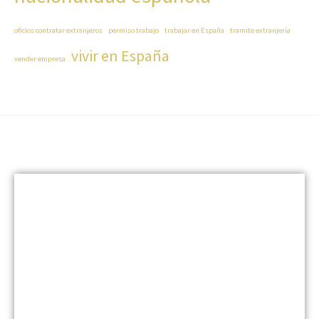
oficios contratar extranjeros
permiso trabajo
trabajar en España
tramite extranjería
vivir en España
vender empresa