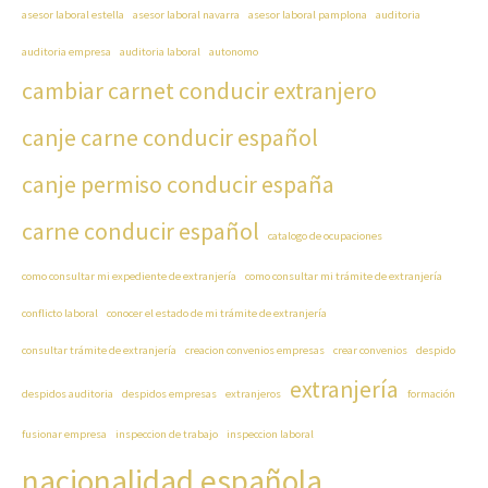
asesor laboral estella
asesor laboral navarra
asesor laboral pamplona
auditoria
auditoria empresa
auditoria laboral
autonomo
cambiar carnet conducir extranjero
canje carne conducir español
canje permiso conducir españa
carne conducir español
catalogo de ocupaciones
como consultar mi expediente de extranjería
como consultar mi trámite de extranjería
conflicto laboral
conocer el estado de mi trámite de extranjería
consultar trámite de extranjería
creacion convenios empresas
crear convenios
despido
extranjería
despidos auditoria
despidos empresas
extranjeros
formación
fusionar empresa
inspeccion de trabajo
inspeccion laboral
nacionalidad española