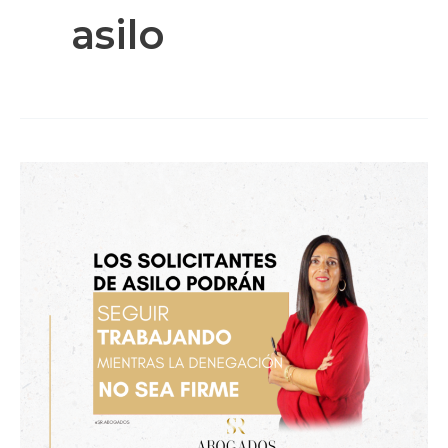
asilo
Autorización
para
trabajar
solicitantes
de
asilo
sin
denegación
firme