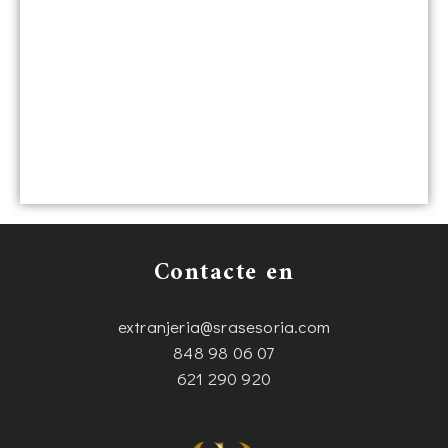
Contacte en
extranjeria@srasesoria.com
848 98 06 07
621 290 920